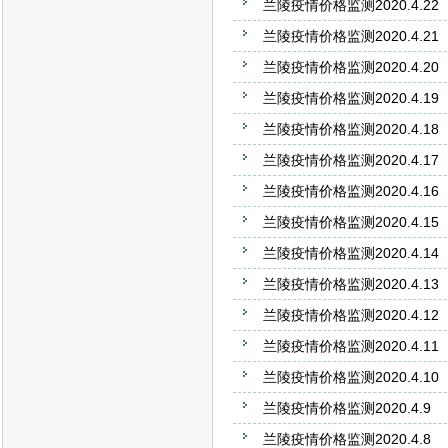
兰陵疫情价格监测2020.4.22
兰陵疫情价格监测2020.4.21
兰陵疫情价格监测2020.4.20
兰陵疫情价格监测2020.4.19
兰陵疫情价格监测2020.4.18
兰陵疫情价格监测2020.4.17
兰陵疫情价格监测2020.4.16
兰陵疫情价格监测2020.4.15
兰陵疫情价格监测2020.4.14
兰陵疫情价格监测2020.4.13
兰陵疫情价格监测2020.4.12
兰陵疫情价格监测2020.4.11
兰陵疫情价格监测2020.4.10
兰陵疫情价格监测2020.4.9
兰陵疫情价格监测2020.4.8