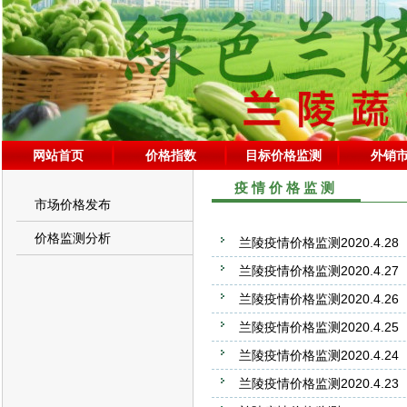
网站首页
价格指数
目标价格监测
外销
疫情价格监测
市场价格发布
价格监测分析
兰陵疫情价格监测2020.4.28
兰陵疫情价格监测2020.4.27
兰陵疫情价格监测2020.4.26
兰陵疫情价格监测2020.4.25
兰陵疫情价格监测2020.4.24
兰陵疫情价格监测2020.4.23